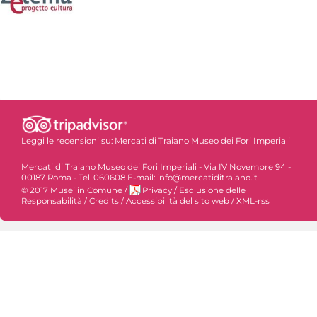
Leggi le recensioni su:
Mercati di Traiano Museo dei Fori Imperiali
Mercati di Traiano Museo dei Fori Imperiali - Via IV Novembre 94 -
00187 Roma - Tel. 060608 E-mail: info@mercatiditraiano.it
© 2017 Musei in Comune
/
Privacy
/
Esclusione delle
Responsabilità
/
Credits
/
Accessibilità del sito web
/
XML-rss