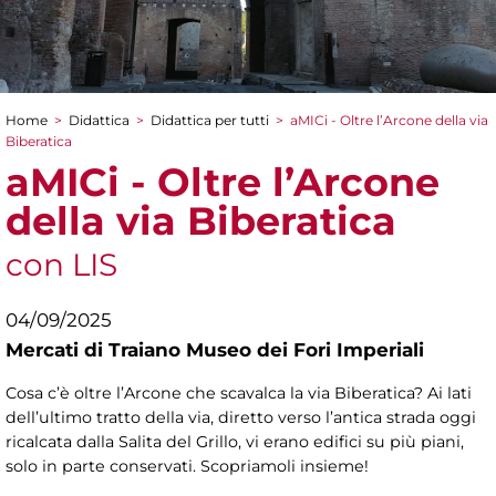
Home
>
Didattica
>
Didattica per tutti
>
aMICi - Oltre l’Arcone della via
Tu sei qui
Biberatica
aMICi - Oltre l’Arcone
della via Biberatica
con LIS
04/09/2025
Mercati di Traiano Museo dei Fori Imperiali
Cosa c’è oltre l’Arcone che scavalca la via Biberatica? Ai lati
dell’ultimo tratto della via, diretto verso l’antica strada oggi
ricalcata dalla Salita del Grillo, vi erano edifici su più piani,
solo in parte conservati. Scopriamoli insieme!