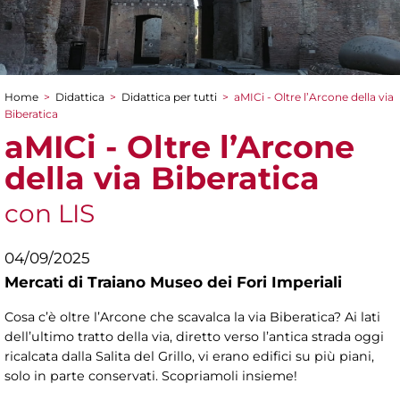
Home
>
Didattica
>
Didattica per tutti
>
aMICi - Oltre l’Arcone della via
Tu sei qui
Biberatica
aMICi - Oltre l’Arcone
della via Biberatica
con LIS
04/09/2025
Mercati di Traiano Museo dei Fori Imperiali
Cosa c’è oltre l’Arcone che scavalca la via Biberatica? Ai lati
dell’ultimo tratto della via, diretto verso l’antica strada oggi
ricalcata dalla Salita del Grillo, vi erano edifici su più piani,
solo in parte conservati. Scopriamoli insieme!