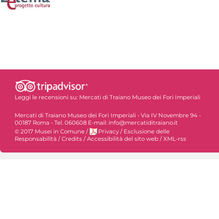
Leggi le recensioni su:
Mercati di Traiano Museo dei Fori Imperiali
Mercati di Traiano Museo dei Fori Imperiali - Via IV Novembre 94 -
00187 Roma - Tel. 060608 E-mail: info@mercatiditraiano.it
© 2017 Musei in Comune
/
Privacy
/
Esclusione delle
Responsabilità
/
Credits
/
Accessibilità del sito web
/
XML-rss