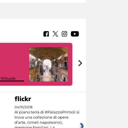
Google Arts &
 Virtuale
Culture
04/10/2018
Al piano terra di #PalazzoPrimoli si
trova una collezione di opere
d’arte, cimeli napoleonici,
memorie familiari. La