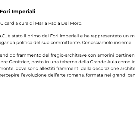
Fori Imperiali
IC card a cura di Maria Paola Del Moro.
a.C., è stato il primo dei Fori Imperiali e ha rappresentato un 
paganda politica del suo committente. Conosciamolo insieme!
plendido frammento del fregio-architrave con amorini pertinent
ere Genitrice, posto in una taberna della Grande Aula come ico
nte, dove sono allestiti frammenti della decorazione archite
 percepire l’evoluzione dell’arte romana, formata nei grandi ca