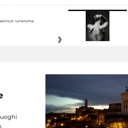
eiincomuneroma
e
 luoghi
.