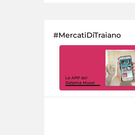
#MercatiDiTraiano
Le APP del
Sistema Musei