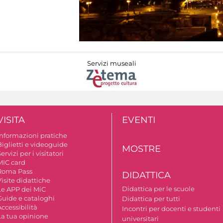
Servizi museali
VISITA
EVENTI
Informazioni pratiche
Biglietti e videoguide
MOSTRE
ervizi per i visitatori
MIC card
Roma Pass
DIDATTICA
isite didattiche
Didattica per le scuole
Le APP dei MiC
Guide e cataloghi
Didattica per tutti
ccessibilità
Incontri per docenti e studenti
La tua opinione
universitari