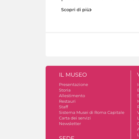
Scopri di più
IL MUSEO
Presentazione
Storia
Allestimento
S
Restauri
Staff
Sistema Musei di Roma Capitale
V
Carta dei servizi
Newsletter
A
SEDE