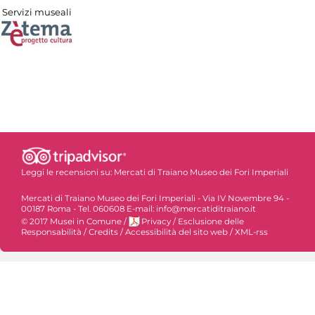
Servizi museali
Leggi le recensioni su:
Mercati di Traiano Museo dei Fori Imperiali
Mercati di Traiano Museo dei Fori Imperiali - Via IV Novembre 94 -
00187 Roma - Tel. 060608 E-mail: info@mercatiditraiano.it
© 2017 Musei in Comune
/
Privacy
/
Esclusione delle
Responsabilità
/
Credits
/
Accessibilità del sito web
/
XML-rss