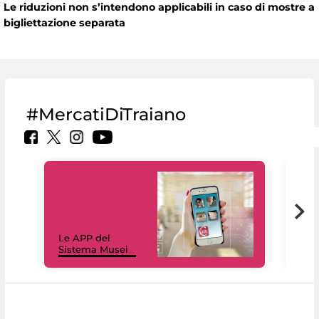
Le riduzioni non s’intendono applicabili in caso di mostre a
bigliettazione separata
#MercatiDiTraiano
Il 
Le APP del
Mus
Sistema Musei
net