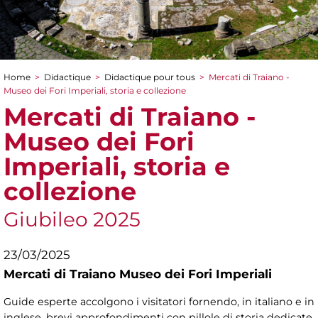
Home
>
Didactique
>
Didactique pour tous
>
Mercati di Traiano -
You are here
Museo dei Fori Imperiali, storia e collezione
Mercati di Traiano -
Museo dei Fori
Imperiali, storia e
collezione
Giubileo 2025
23/03/2025
Mercati di Traiano Museo dei Fori Imperiali
Guide esperte accolgono i visitatori fornendo, in italiano e in
inglese, brevi approfondimenti con pillole di storia dedicate