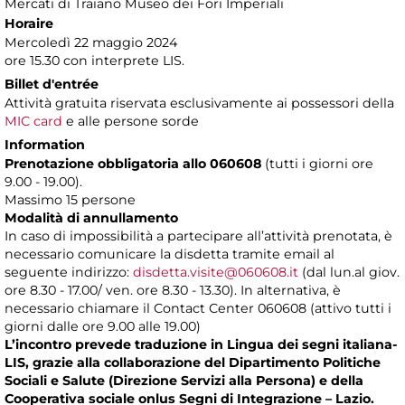
Mercati di Traiano Museo dei Fori Imperiali
Horaire
Mercoledì 22 maggio 2024
ore 15.30 con interprete LIS.
Billet d'entrée
Attività gratuita riservata esclusivamente ai possessori della
MIC card
e alle persone sorde
Information
Prenotazione obbligatoria allo 060608
(tutti i giorni ore
9.00 - 19.00).
Massimo 15 persone
Modalità di annullamento
In caso di impossibilità a partecipare all’attività prenotata, è
necessario comunicare la disdetta tramite email al
seguente indirizzo:
disdetta.visite@060608.it
(dal lun.al giov.
ore 8.30 - 17.00/ ven. ore 8.30 - 13.30). In alternativa, è
necessario chiamare il Contact Center 060608 (attivo tutti i
giorni dalle ore 9.00 alle 19.00)
L’incontro prevede traduzione in Lingua dei segni italiana-
LIS, grazie alla collaborazione del Dipartimento Politiche
Sociali e Salute (Direzione Servizi alla Persona) e della
Cooperativa sociale onlus Segni di Integrazione – Lazio.