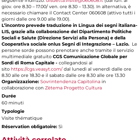
seguente indirizzo:
disdetta.visite@060608.it
(dal lun. al
giov. ore 8.30 – 17.00/ ven. ore 8.30 – 13.30). In alternativa, è
necessario chiamare il Contact Center 060608 (attivo tutti i
giorni dalle ore 9.00 alle 19.00).
L’incontro prevede traduzione in Lingua dei segni italiana-
LIS, grazie alla collaborazione del Dipartimento Politiche
Sociali e Salute (Direzione Servizi alla Persona) e della
Cooperativa sociale onlus Segni di Integrazione – Lazio.
Le
persone sorde possono prenotare anche tramite il servizio
multimediale gratuito
CGS Comunicazione Globale per
Sordi di Roma Capitale -
collegandosi al
sito
https://cgs.veasyt.com/
dal lunedì al venerdì dalle ore
8.30 alle ore 18.30 e il sabato dalle ore 8.30 alle ore 13.30
Organizzazione:
Sovrintendenza Capitolina
in
collaborazione con
Zètema Progetto Cultura
Durée
60 minuti
Typologie
Visite thématique
Réservation obligatoire:
Sì
Attività correlate