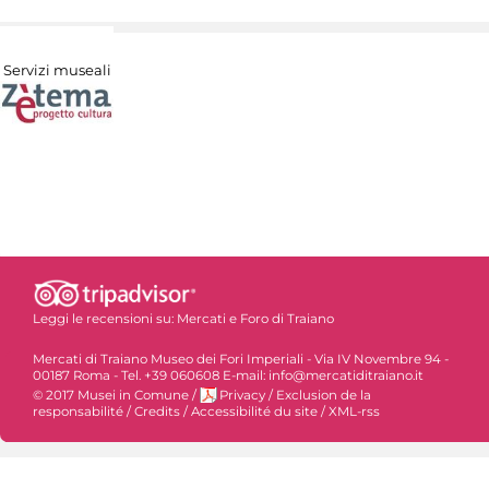
Servizi museali
Leggi le recensioni su:
Mercati e Foro di Traiano
Mercati di Traiano Museo dei Fori Imperiali - Via IV Novembre 94 -
00187 Roma - Tel. +39 060608 E-mail: info@mercatiditraiano.it
© 2017 Musei in Comune
/
Privacy
/
Exclusion de la
responsabilité
/
Credits
/
Accessibilité du site
/
XML-rss