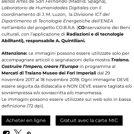
Bellas Artes de San Fernando
(Madrid, Spagna),
Laboratorio de Humanidades Digitales
con il
coordinamento di J. M. Luzon, la
Divisione ICT del
Dipartimento di Tecnologie Energetiche dell’ENEA
nell’ambito del progetto CO.B.R.A. (
CO
nservazione dei Beni
culturali, con l’applicazione di
Radiazioni e di tecnologie
Abilitanti), responsabile A. Quintiliani.
Attenzione:
Le immagini possono essere utilizzate solo per
accompagnare articoli o segnalazioni della mostra
Traiano.
Costruire l’Impero, creare l’Europa
in programma al
Mercati di Traiano Museo dei Fori Imperiali
dal 29
novembre 2017 al 18 novembre 2018. Ogni immagine DEVE
essere seguita da didascalia e NON DEVE essere tagliata e/o
sovraimpressa e/o sovrascritta e/o manomessa.
Le immagini possono essere utilizzate sul web solo in bassa
definizione (72 dpi).
Acheter en ligne
Gratuit avec la carte MIC