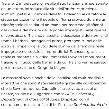
Traiano. L’ imperatore, o meglio il suo fantasma, impersonato
da un attore, introduce alla vita dell’
optimus
princeps
.
Profumi, petali e il rumore della folla daranno al visitatore le
stesse sensazioni che il popolo di Roma provava durante un
trionfo; stele di soldati si animano per mostrare gli affanni
del vivere e del morire dei legionari impegnati nelle guerre
di conquista di Traiano; si ascolta la descrizione dei nemici di
Roma, i barbari - antagonisti prima, protagonisti poi delle
sorti dell’impero - e le voci delle donne della famiglia reale,
impegnate nel sociale e imprenditrici. E, ancora, grazie alla
realtà aumentata e a video immersivi rivivono i monumenti
traianei e il fuoco delle fiamme da cui Traiano venne salvato
per intercessione di Gregorio Magno.
La mostra si avvale anche delle installazioni multimediali e
interattive che sono state realizzate grazie alle collaborazioni
che la Sovrintendenza Capitolina ha attivato, a scopi di
ricerca, studio e divulgazione con la
Duke University,
Department of Classical Studies, Dig@Lab
, con il
coordinamento scientifico di M. Forte,
la Real Academia de