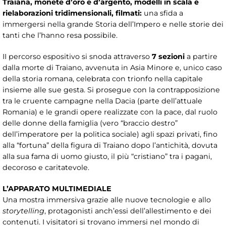
Traiana, monete d’oro e d’argento, modelli in scala e
rielaborazioni tridimensionali, filmati:
una sfida a
immergersi nella grande Storia dell’Impero e nelle storie dei
tanti che l’hanno resa possibile.
II percorso espositivo si snoda attraverso
7 sezioni
a partire
dalla morte di Traiano, avvenuta in Asia Minore e, unico caso
della storia romana, celebrata con trionfo nella capitale
insieme alle sue gesta. Si prosegue con la contrapposizione
tra le cruente campagne nella Dacia (parte dell’attuale
Romania) e le grandi opere realizzate con la pace, dal ruolo
delle donne della famiglia (vero “braccio destro”
dell’imperatore per la politica sociale) agli spazi privati, fino
alla “fortuna” della figura di Traiano dopo l’antichità, dovuta
alla sua fama di uomo giusto, il più “cristiano” tra i pagani,
decoroso e caritatevole.
L’APPARATO MULTIMEDIALE
Una mostra immersiva grazie alle nuove tecnologie e allo
storytelling
, protagonisti anch’essi dell’allestimento e dei
contenuti. I visitatori si trovano immersi nel mondo di