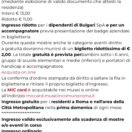
(mediante esibizione di valido documento che attesti la
residenza)
Intero € 13,00
Ridotto € 11,00
Ingresso ridotto
per i
dipendenti di Bulgari
SpA
e per un
accompagnatore
previa presentazione del badge aziendale
in biglietteria
Durante queste mostre anche le categorie aventi diritto
a
gratuità dovranno munirsi di un
biglietto ridottissimo di €
2,00
. La totale
gratuità è prevista per
bambini sotto i 6 anni,
gruppi di scuole elementari e medie (inferiori) e portatori di
handicap e accompagnatore.
Acquista on line
La conferma d'ordine stampata dà diritto a saltare la fila in
biglietteria e ritirare il proprio biglietto d'ingresso.
La
MIC card
è acquistabile nei musei e online
all’indirizzo
miccard.museiincomuneroma.it
Ingresso gratuito
per i
residenti a Roma e nell'area della
Città Metropolitana
nella
prima domenica
di ogni mese.
**********************
Ingresso valido esclusivamente alla scadenza di mostre
e/o eventi in corso
Ingresso ordinario
: