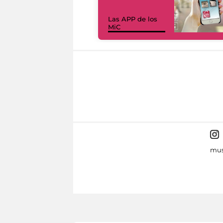
Las APP de los
MiC
mus