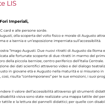
te LIS
Fori Imperiali,
IC card e alle persone sorde.
ugusti, a
lla scoperta del volto fisico e morale di Augusto attra
ma e a Isernia e un’esposizione imperniata sull’accessibilità.
mostra “Imago Augusti. Due nuovi ritratti di Augusto da Roma e
cata alle fortunate scoperte di due ritratti in marmo del prim
foro della piccola
Iserniae
, centro periferico dell’Italia Centrale
e dei dati scientifici attraverso video e del dialogo teatralizza
to in giovane età e Augusto nella maturità e si misurano in 
osì, risulta “contemporaneo” per le sue emozioni, i suoi progett
re il valore dell’accessibilità attraverso gli strumenti didattic
isabilità visiva sono state realizzate una mappa tattile del per
 tattile e la lettura dei pannelli didattici; per quelle con disabili