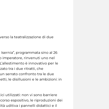
verso la teatralizzazione di due
 Isernia”, programmata sino al 26
o imperatore, rinvenuti uno nel
. L’allestimento è innovativo per le
to tra i due ritratti, che
un serrato confronto tra le due
i, le disillusioni e le ambizioni: in
i utilizzati: non vi sono barriere
corso espositivo, le riproduzioni dei
tà uditiva i pannelli didattici e il