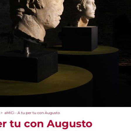
>
aMICi - A tu per tu con Augusto
er tu con Augusto