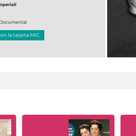
mperiali
n|Documental
con la tarjeta MIC