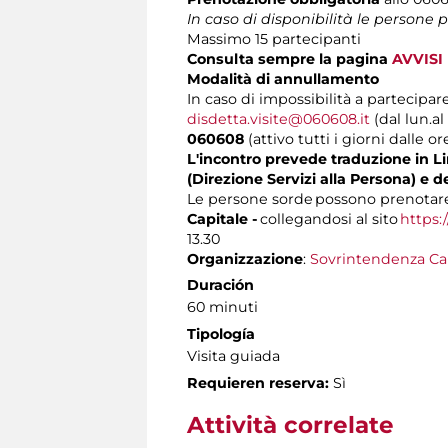
In caso di disponibilità le persone
Massimo 15 partecipanti
Consulta sempre la pagina
AVVISI
Modalità di annullamento
In caso di impossibilità a partecipare
disdetta.visite@060608.it
(dal lun.al
060608
(attivo tutti i giorni dalle or
L'incontro prevede traduzione in Lin
(Direzione Servizi alla Persona) e d
Le persone sorde possono prenotare 
Capitale -
collegandosi al sito
https:
13.30
Organizzazione
:
Sovrintendenza Ca
Duración
60 minuti
Tipología
Visita guiada
Requieren reserva:
Sì
Attività correlate