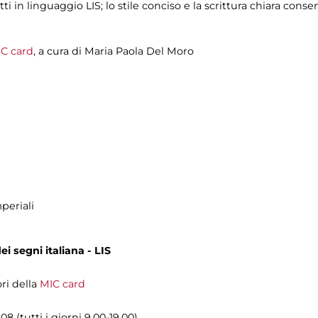
tti in linguaggio LIS; lo stile conciso e la scrittura chiara con
C card
, a cura di
Maria Paola Del Moro
periali
i segni italiana - LIS
ori della
MIC card
8 (tutti i giorni 9.00-19.00)