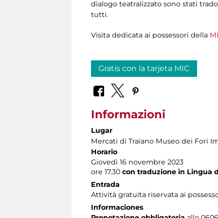
dialogo teatralizzato sono stati trado
tutti.
Visita dedicata ai possessori della
MI
Gratis con la tarjeta MIC
Informazioni
Lugar
Mercati di Traiano Museo dei Fori Im
Horario
Giovedì 16 novembre 2023
ore 17.30
con traduzione in Lingua de
Entrada
Attività gratuita riservata ai possess
Informaciones
Prenotazione obbligatoria
allo 06060