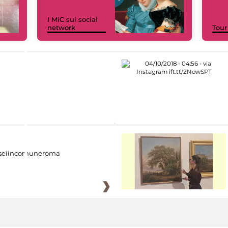
I MiC sui social
network
Tour
eiincomuneroma