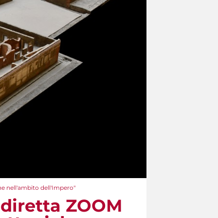
he nell'ambito dell'Impero"
 diretta ZOOM​