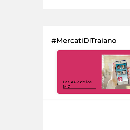
#MercatiDiTraiano
Las APP de los
MiC