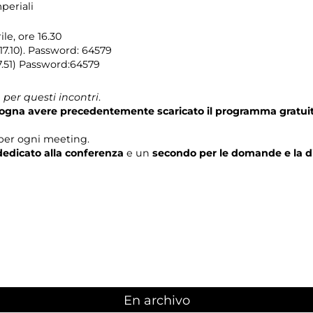
periali
le, ore 16.30
17.10). Password: 64579
17.51) Password:64579
per questi incontri
.
isogna avere precedentemente scaricato il programma gratui
per ogni meeting.
edicato alla conferenza
e un
secondo per le domande e la d
En archivo