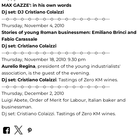
MAX GAZZE': in his own words
Dj set: DJ Cristiano Colaizzi
---o---o---o---o---o---o---o---o---o---o---o---o---o---o---
Thursday, November 4, 2010
Stories of young Roman businessmen: Emiliano Brinci and
Fabio Carassale
Dj set: Cristiano Colaizzi
---o---o---o---o---o---o---o---o---o---o---o---o---o---o---
Thursday, November 18, 2010: 9.30 pm
Aurelio Regina
, president of the young industrialists'
association, is the guest of the evening.
Dj set: Cristiano Colaizzi
. Tastings of Zero KM wines.
---o---o---o---o---o---o---o---o---o---o---o---o---o---o---
Thursday, December 2, 2010
Luigi Abete, Order of Merit for Labour, Italian baker and
businessman.
Dj set: Cristiano Colaizzi. Tastings of Zero KM wines.