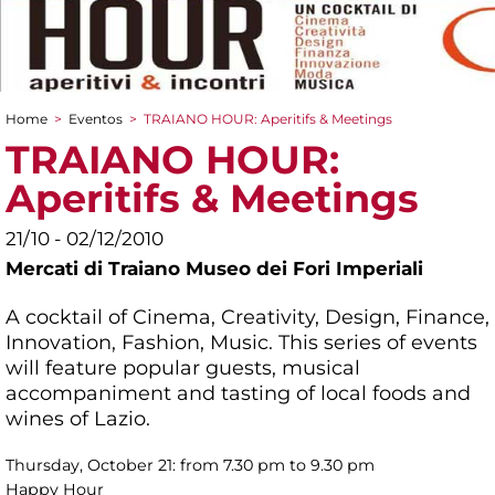
Home
>
Eventos
>
TRAIANO HOUR: Aperitifs & Meetings
You are here
TRAIANO HOUR:
Aperitifs & Meetings
21/10 - 02/12/2010
Mercati di Traiano Museo dei Fori Imperiali
A cocktail of Cinema, Creativity, Design, Finance,
Innovation, Fashion, Music. This series of events
will feature popular guests, musical
accompaniment and tasting of local foods and
wines of Lazio.
Thursday, October 21: from 7.30 pm to 9.30 pm
Happy Hour