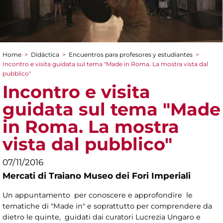
Home
>
Didáctica
>
Encuentros para profesores y estudiantes
>
You are here
Incontro e visita guidata sul tema "Made in Roma. La mostra vista dal
pubblico"
Incontro e visita
guidata sul tema "Made
in Roma. La mostra
vista dal pubblico"
07/11/2016
Mercati di Traiano Museo dei Fori Imperiali
Un appuntamento per conoscere e approfondire le
tematiche di "Made in" e soprattutto per comprendere da
dietro le quinte, guidati dai curatori Lucrezia Ungaro e