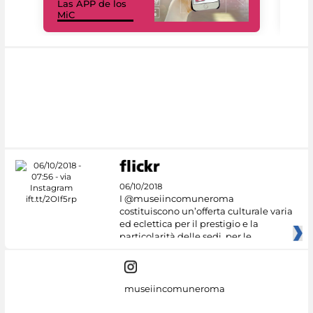
Las APP de los
I Mi
MiC
net
06/10/2018
I @museiincomuneroma
costituiscono un’offerta culturale varia
ed eclettica per il prestigio e la
particolarità delle sedi, per le
museiincomuneroma