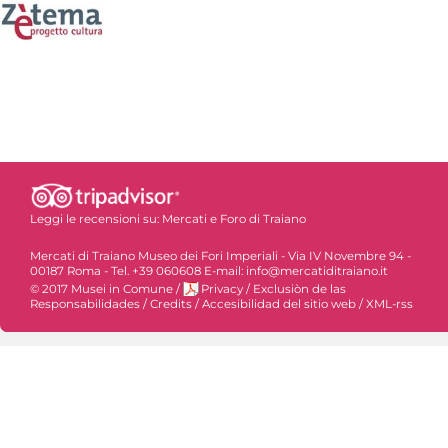
Leggi le recensioni su:
Mercati e Foro di Traiano
Mercati di Traiano Museo dei Fori Imperiali - Via IV Novembre 94 -
00187 Roma - Tel. +39 060608 E-mail: info@mercatiditraiano.it
© 2017 Musei in Comune
/
Privacy
/
Exclusiòn de las
Responsabilidades
/
Credits
/
Accesibilidad del sitio web
/
XML-rss