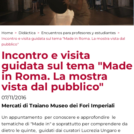
Home
>
Didáctica
>
Encuentros para profesores y estudiantes
>
You are here
Incontro e visita guidata sul tema "Made in Roma. La mostra vista dal
pubblico"
Incontro e visita
guidata sul tema "Made
in Roma. La mostra
vista dal pubblico"
07/11/2016
Mercati di Traiano Museo dei Fori Imperiali
Un appuntamento per conoscere e approfondire le
tematiche di "Made in" e soprattutto per comprendere da
dietro le quinte, guidati dai curatori Lucrezia Ungaro e