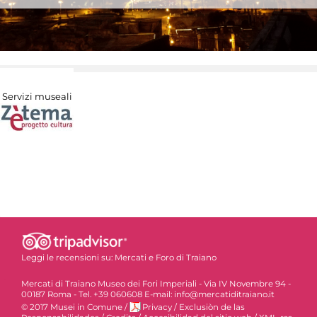
Servizi museali
Leggi le recensioni su:
Mercati e Foro di Traiano
Mercati di Traiano Museo dei Fori Imperiali - Via IV Novembre 94 -
00187 Roma - Tel. +39 060608 E-mail: info@mercatiditraiano.it
© 2017 Musei in Comune
/
Privacy
/
Exclusiòn de las