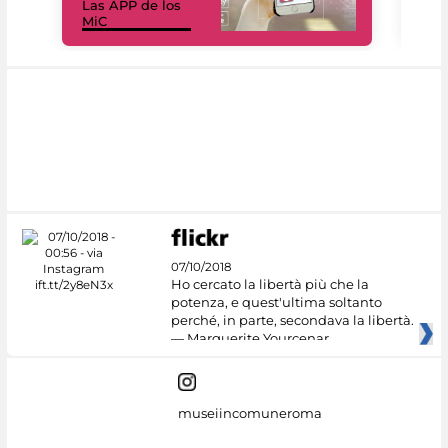
Las APP de los
I Mi
MiC
net
07/10/2018
Ho cercato la libertà più che la
potenza, e quest'ultima soltanto
perché, in parte, secondava la libertà.
— Marguerite Yourcenar
museiincomuneroma