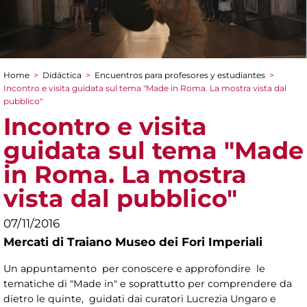
Home
>
Didáctica
>
Encuentros para profesores y estudiantes
>
You are here
Incontro e visita guidata sul tema "Made in Roma. La mostra vista dal
pubblico"
Incontro e visita
guidata sul tema "Made
in Roma. La mostra
vista dal pubblico"
07/11/2016
Mercati di Traiano Museo dei Fori Imperiali
Un appuntamento per conoscere e approfondire le
tematiche di "Made in" e soprattutto per comprendere da
dietro le quinte, guidati dai curatori Lucrezia Ungaro e