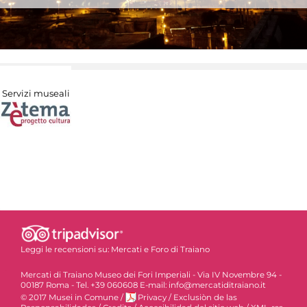
Servizi museali
Leggi le recensioni su:
Mercati e Foro di Traiano
Mercati di Traiano Museo dei Fori Imperiali - Via IV Novembre 94 -
00187 Roma - Tel. +39 060608 E-mail: info@mercatiditraiano.it
© 2017 Musei in Comune
/
Privacy
/
Exclusiòn de las