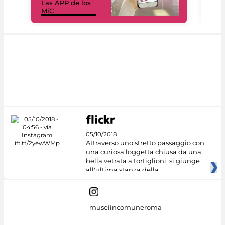
Las APP de los
I Mi
MiC
net
05/10/2018
Attraverso uno stretto passaggio con
una curiosa loggetta chiusa da una
bella vetrata a tortiglioni, si giunge
all'ultima stanza della
museiincomuneroma