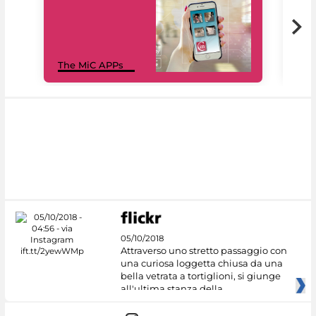
MiC
The MiC APPs
net
05/10/2018
Attraverso uno stretto passaggio con
una curiosa loggetta chiusa da una
bella vetrata a tortiglioni, si giunge
all'ultima stanza della