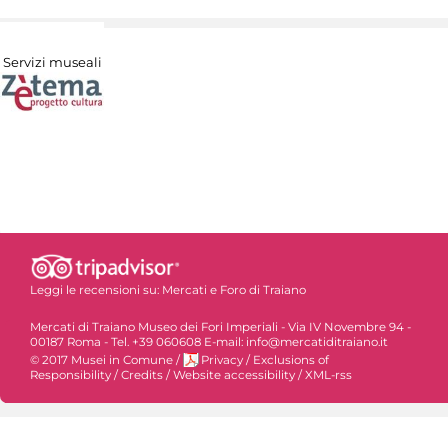
Servizi museali
Leggi le recensioni su:
Mercati e Foro di Traiano
Mercati di Traiano Museo dei Fori Imperiali - Via IV Novembre 94 -
00187 Roma - Tel. +39 060608 E-mail: info@mercatiditraiano.it
© 2017 Musei in Comune
/
Privacy
/
Exclusions of
Responsibility
/
Credits
/
Website accessibility
/
XML-rss