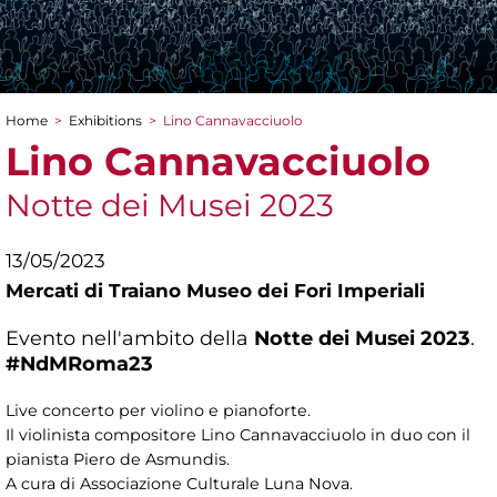
Home
>
Exhibitions
>
Lino Cannavacciuolo
You are here
Lino Cannavacciuolo
Notte dei Musei 2023
13/05/2023
Mercati di Traiano Museo dei Fori Imperiali
Evento nell'ambito della
Notte dei Musei 2023
.
#NdMRoma23
Live concerto per violino e pianoforte.
Il violinista compositore Lino Cannavacciuolo in duo con il
pianista Piero de Asmundis.
A cura di Associazione Culturale Luna Nova.