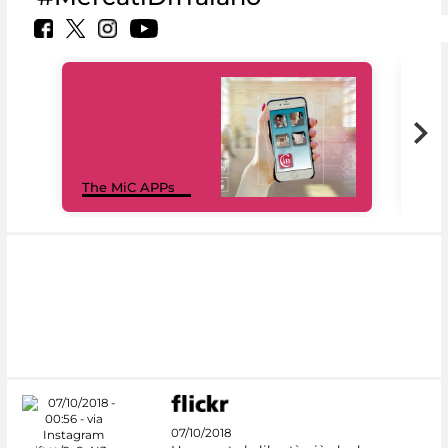
MiC
The MiC APPs
net
07/10/2018